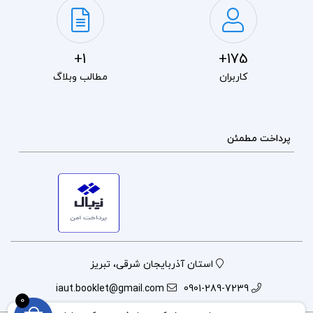
1+
175+
کاربران
مطالب وبلاگ
پرداخت مطمئن
استان آذربایجان شرقی، تبریز
iaut.booklet@gmail.com
0901-289-7239
0