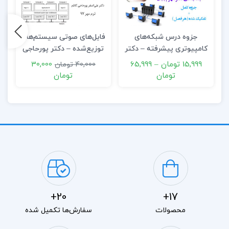
جزوه درس شبکه‌های
فایل‌های صوتی سیستم‌های
ف
کامپیوتری پیشرفته – دکتر
توزیع‌شده – دکتر پورحاجی
بابایی
کاظم
15,999 تومان
–
65,999
30,000
40,000 تومان
تومان
تومان
20+
17+
محصولات
سفارش‌ها تکمیل شده